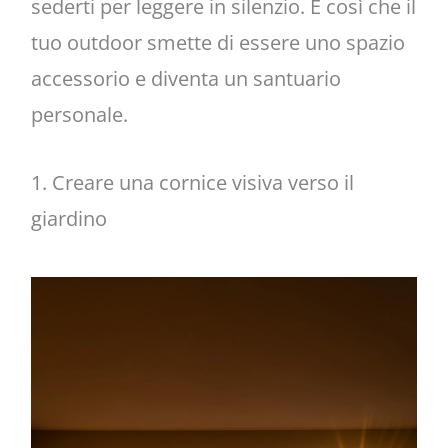
sederti per leggere in silenzio. È così che il
tuo outdoor smette di essere uno spazio
accessorio e diventa un santuario
personale.
1. Creare una cornice visiva verso il
giardino