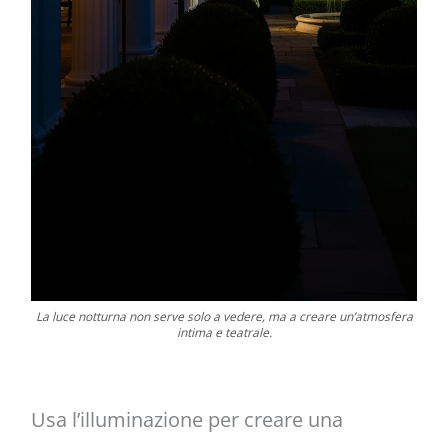
La luce notturna non serve solo a vedere, ma a creare un’atmosfera
intima e teatrale.
Usa l’illuminazione per creare una