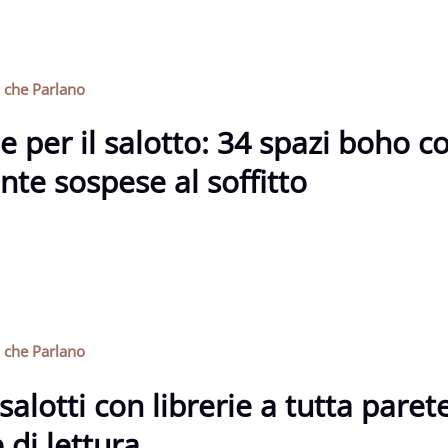
i che Parlano
e per il salotto: 34 spazi boho co
nte sospese al soffitto
i che Parlano
salotti con librerie a tutta pare
 di lettura