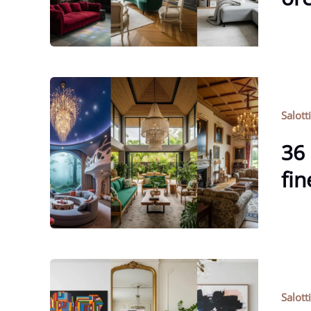
Salott
36 
fi
Salott