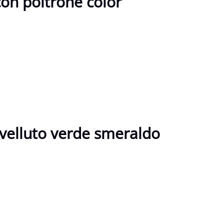
 con poltrone color
 velluto verde smeraldo