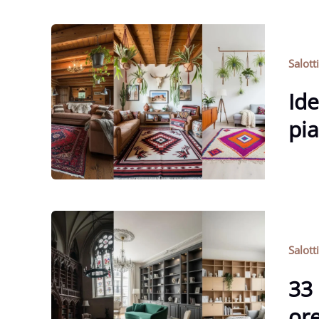
Salott
Ide
pia
Salott
33 
ore