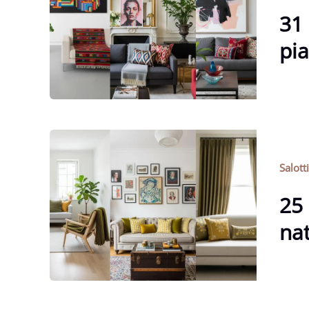
31 
pia
Salott
25 
nat