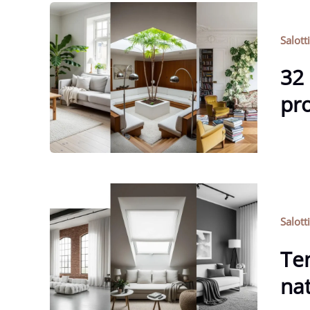
Salott
32 
pro
Salott
Ten
nat