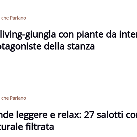
i che Parlano
living-giungla con piante da int
tagoniste della stanza
i che Parlano
de leggere e relax: 27 salotti co
urale filtrata