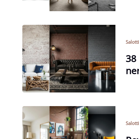
Salott
38 
ne
Salott