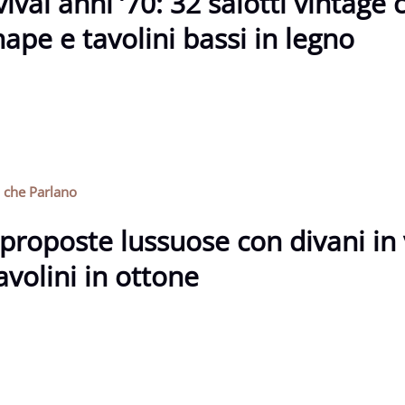
ival anni ’70: 32 salotti vintage
ape e tavolini bassi in legno
i che Parlano
proposte lussuose con divani in
avolini in ottone