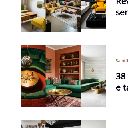
Rev
sen
Salott
38 
e t