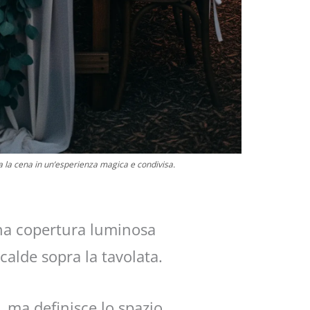
ma la cena in un’esperienza magica e condivisa.
una copertura luminosa
 calde sopra la tavolata.
 ma definisce lo spazio,