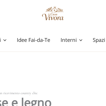
i
Idee Fai-da-Te
Interni
Spazi
 un ricevimento country chic
e e legno