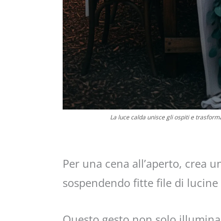
La luce calda unisce gli ospiti e trasfor
Per una cena all’aperto, crea 
sospendendo fitte file di lucine
Questo gesto non solo illumina,