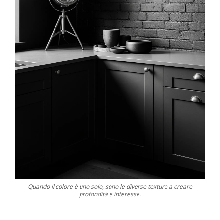
Quando il colore è uno solo, sono le diverse texture a creare
profondità e interesse.