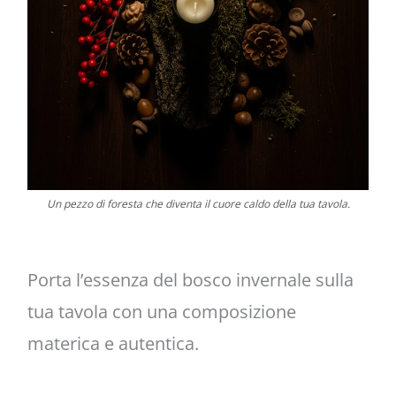
Un pezzo di foresta che diventa il cuore caldo della tua tavola.
Porta l’essenza del bosco invernale sulla
tua tavola con una composizione
materica e autentica.