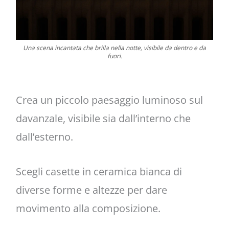
Una scena incantata che brilla nella notte, visibile da dentro e da
fuori.
Crea un piccolo paesaggio luminoso sul
davanzale, visibile sia dall’interno che
dall’esterno.
Scegli casette in ceramica bianca di
diverse forme e altezze per dare
movimento alla composizione.