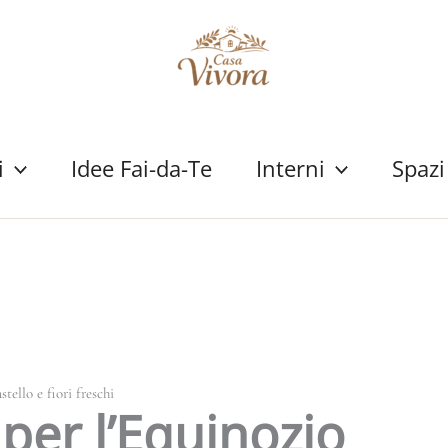
i
Idee Fai-da-Te
Interni
Spazi
tello e fiori freschi
 per l’Equinozio