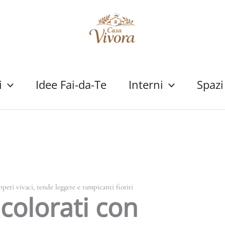
i
Idee Fai-da-Te
Interni
Spazi
peti vivaci, tende leggere e rampicanti fioriti
colorati con