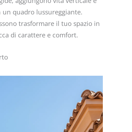
ide, aggiungono vita verticale e
n un quadro lussureggiante.
ssono trasformare il tuo spazio in
ca di carattere e comfort.
rto