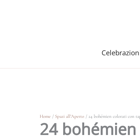
Vai
al
contenuto
Celebrazion
Home
Spazi all’Aperto
24 bohémien colorati con tap
24 bohémien 