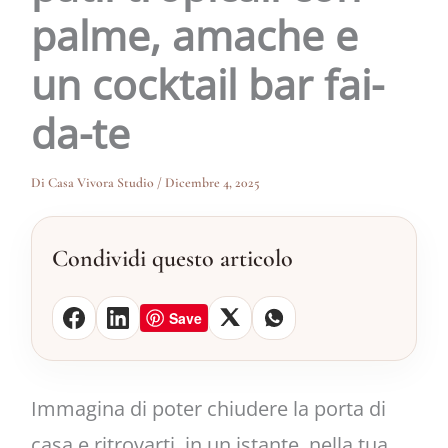
palme, amache e
un cocktail bar fai-
da-te
Di
Casa Vivora Studio
/
Dicembre 4, 2025
Condividi questo articolo
Save
Immagina di poter chiudere la porta di
casa e ritrovarti, in un istante, nella tua