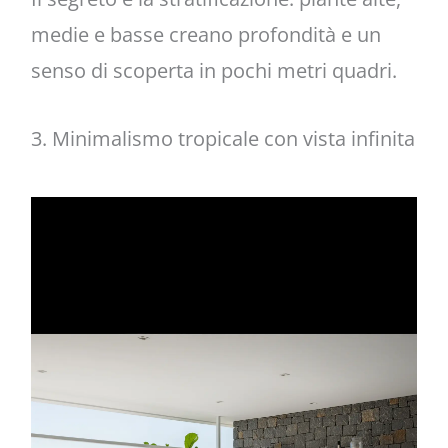
medie e basse creano profondità e un
senso di scoperta in pochi metri quadri.
3. Minimalismo tropicale con vista infinita