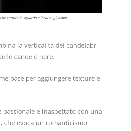
he cattura lo sguardo e incanta gli ospiti.
ina la verticalità dei candelabri
delle candele nere.
me base per aggiungere texture e
e passionale e inaspettato con una
se, che evoca un romanticismo