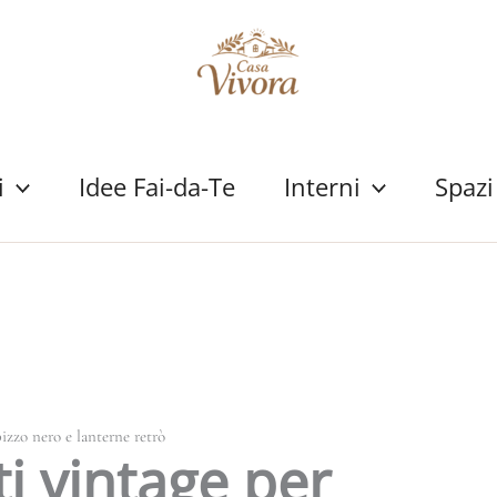
i
Idee Fai-da-Te
Interni
Spazi
izzo nero e lanterne retrò
i vintage per