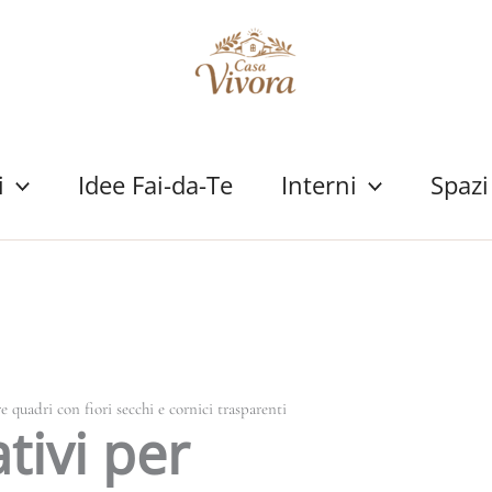
i
Idee Fai-da-Te
Interni
Spazi
re quadri con fiori secchi e cornici trasparenti
tivi per