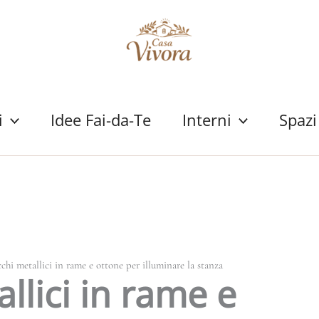
i
Idee Fai-da-Te
Interni
Spazi
cchi metallici in rame e ottone per illuminare la stanza
llici in rame e