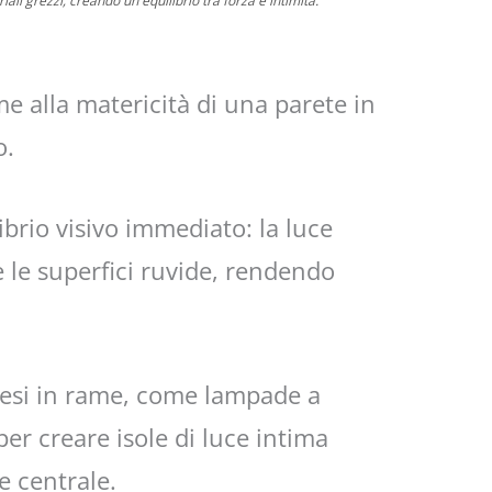
ali grezzi, creando un equilibrio tra forza e intimità.
me alla matericità di una parete in
o.
brio visivo immediato: la luce
 le superfici ruvide, rendendo
spesi in rame, come lampade a
er creare isole di luce intima
e centrale.