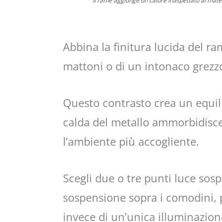
Il rame aggiunge un calore inaspettato ai materi
Abbina la finitura lucida del ra
mattoni o di un intonaco grezz
Questo contrasto crea un equili
calda del metallo ammorbidisce
l’ambiente più accogliente.
Scegli due o tre punti luce so
sospensione sopra i comodini, p
invece di un’unica illuminazion