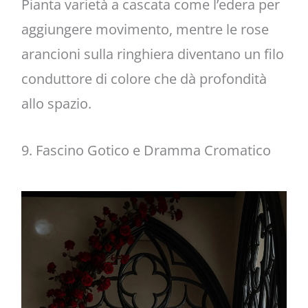
Pianta varietà a cascata come l’edera per
aggiungere movimento, mentre le rose
arancioni sulla ringhiera diventano un filo
conduttore di colore che dà profondità
allo spazio.
9. Fascino Gotico e Dramma Cromatico