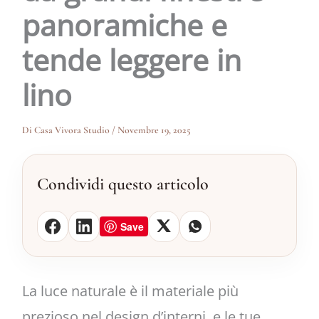
panoramiche e
tende leggere in
lino
Di
Casa Vivora Studio
/
Novembre 19, 2025
Condividi questo articolo
Save
La luce naturale è il materiale più
prezioso nel design d’interni, e le tue