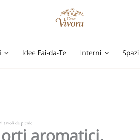
i
Idee Fai-da-Te
Interni
Spazi
hi tavoli da picnic
 orti aromatici,