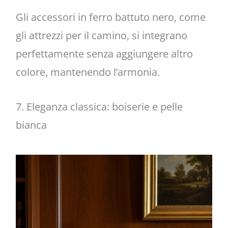
Gli accessori in ferro battuto nero, come
gli attrezzi per il camino, si integrano
perfettamente senza aggiungere altro
colore, mantenendo l’armonia.
7. Eleganza classica: boiserie e pelle
bianca