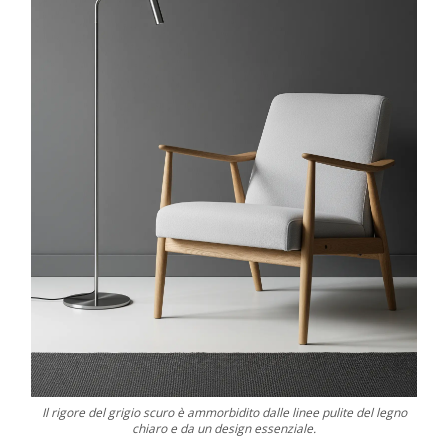
Il rigore del grigio scuro è ammorbidito dalle linee pulite del legno
chiaro e da un design essenziale.