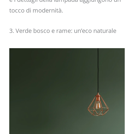
tocco di modernità.
3. Verde bosco e rame: un’eco naturale