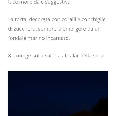
luce morbida e suggestiva.
La torta, decorata con coralli e conchiglie
di zucchero, sembrerà emergere da un
fondale marino incantato.
8. Lounge sulla sabbia al calar della sera