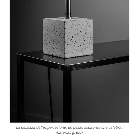
La bellezza dell’imperfezione: un pezzo scultoreo che celebra i
materiali grezzi.