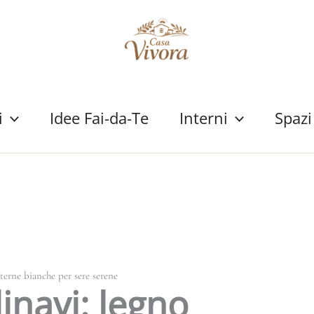
i
Idee Fai-da-Te
Interni
Spazi
nterne bianche per sere serene
inavi: legno