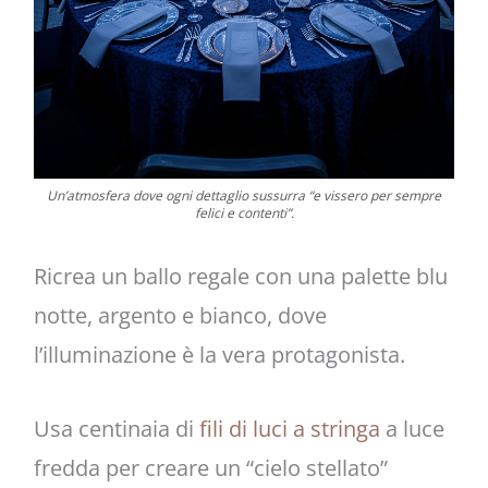
Un’atmosfera dove ogni dettaglio sussurra “e vissero per sempre
felici e contenti”.
Ricrea un ballo regale con una palette blu
notte, argento e bianco, dove
l’illuminazione è la vera protagonista.
Usa centinaia di
fili di luci a stringa
a luce
fredda per creare un “cielo stellato”