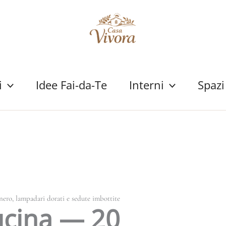
i
Idee Fai-da-Te
Interni
Spazi
ero, lampadari dorati e sedute imbottite
ucina — 20