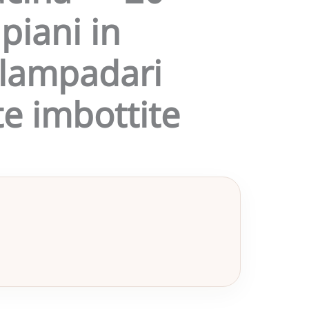
piani in
lampadari
te imbottite