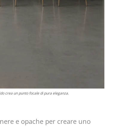
cido crea un punto focale di pura eleganza.
 nere e opache per creare uno