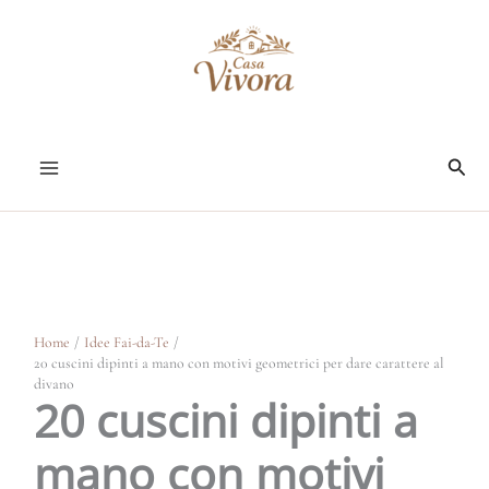
Vai
al
contenuto
Cerc
Home
Idee Fai-da-Te
20 cuscini dipinti a mano con motivi geometrici per dare carattere al
divano
20 cuscini dipinti a
mano con motivi