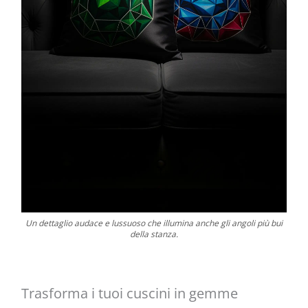
Un dettaglio audace e lussuoso che illumina anche gli angoli più bui
della stanza.
Trasforma i tuoi cuscini in gemme