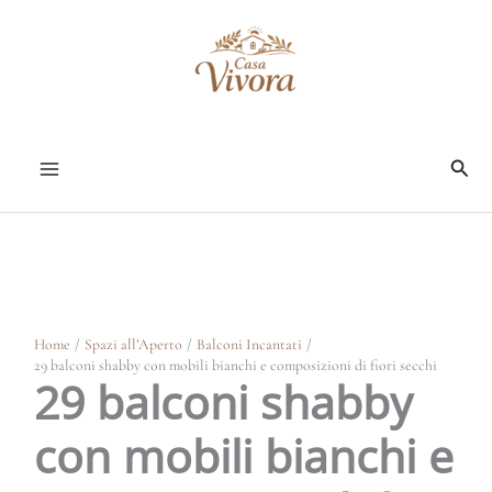
Vai
al
contenuto
Cerc
Home
Spazi all’Aperto
Balconi Incantati
29 balconi shabby con mobili bianchi e composizioni di fiori secchi
29 balconi shabby
con mobili bianchi e