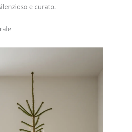
ilenzioso e curato.
rale