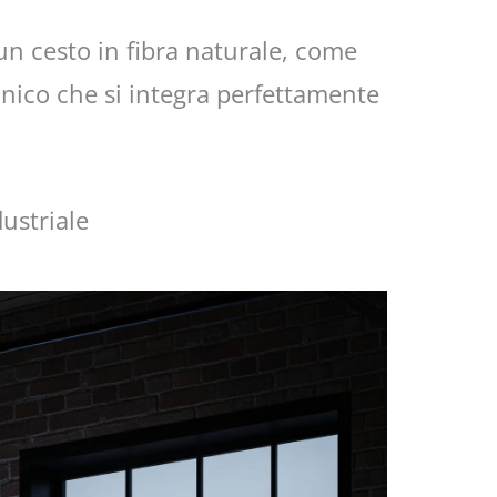
 un cesto in fibra naturale, come
anico che si integra perfettamente
dustriale