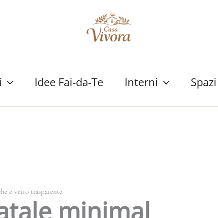
i
Idee Fai-da-Te
Interni
Spazi
che e vetro trasparente
Natale minimal