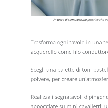
Un tocco di romanticismo pittorico che tr
Trasforma ogni tavolo in una te
acquerello come filo conduttor
Scegli una palette di toni past
polvere, per creare un’atmosfe
Realizza i segnatavoli dipingen
appoggiate su mini cavalletti: 