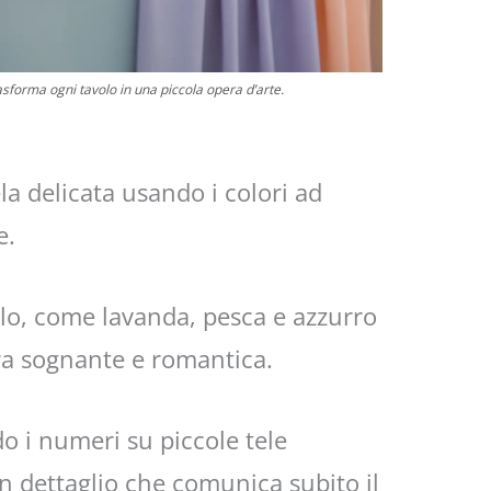
asforma ogni tavolo in una piccola opera d’arte.
la delicata usando i colori ad
e.
ello, come lavanda, pesca e azzurro
ra sognante e romantica.
do i numeri su piccole tele
un dettaglio che comunica subito il