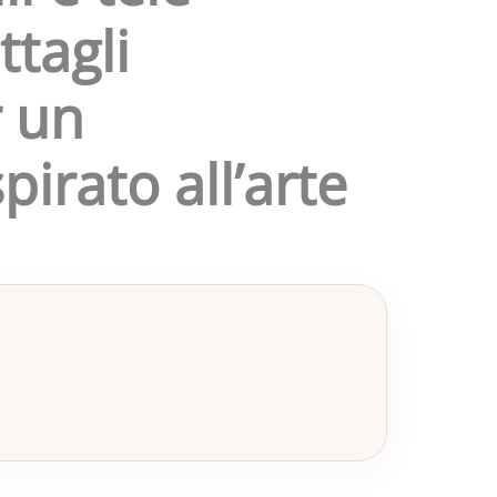
ttagli
r un
irato all’arte