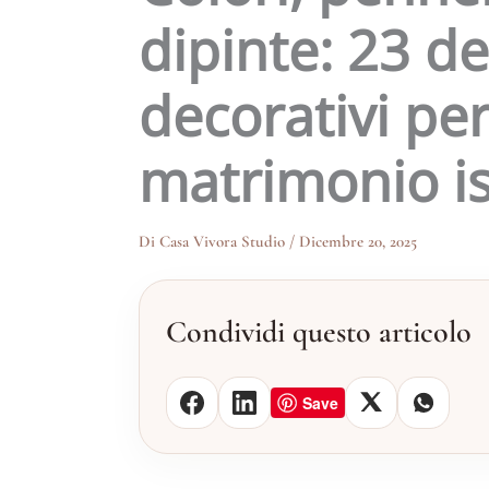
dipinte: 23 de
decorativi pe
matrimonio isp
Di
Casa Vivora Studio
/
Dicembre 20, 2025
Condividi questo articolo
Save